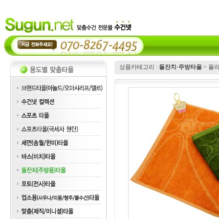
상품카테고리 :
돌잔치·주방타올
> 플