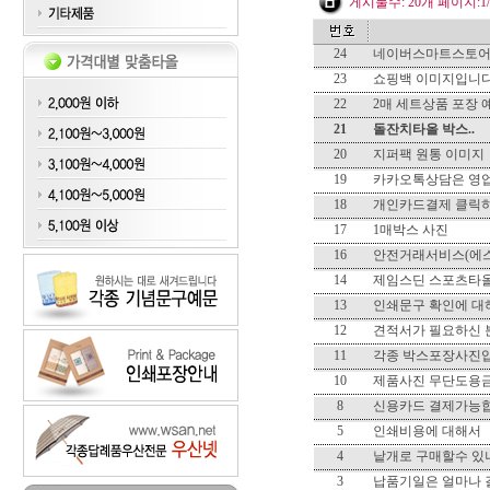
게시물수: 20개 페이지:1/
24
네이버스마트스토어
23
쇼핑백 이미지입니다
22
2매 세트상품 포장 
21
돌잔치타올 박스..
20
지퍼팩 원통 이미지
19
카카오톡상담은 영업
18
개인카드결제 클릭하
17
1매박스 사진
16
안전거래서비스(에스
14
제임스딘 스포츠타
13
인쇄문구 확인에 대하
12
견적서가 필요하신 
11
각종 박스포장사진입
10
제품사진 무단도용
8
신용카드 결제가능합
5
인쇄비용에 대해서
4
낱개로 구매할수 있
3
납품기일은 얼마나 