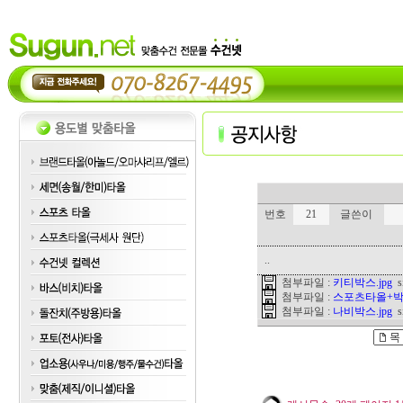
번호
21
글쓴이
..
첨부파일 :
키티박스.jpg
si
첨부파일 :
스포츠타올+박스
첨부파일 :
나비박스.jpg
si