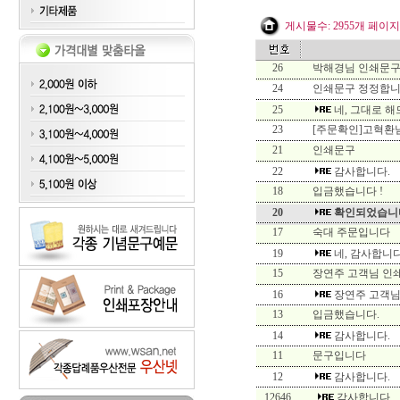
게시물수: 2955개 페이지:1
26
박해경님 인쇄문구
24
인쇄문구 정정합니
25
네, 그대로 
23
[주문확인]고혁환
21
인쇄문구
22
감사합니다.
18
입금했습니다 !
20
확인되었습니
17
숙대 주문입니다
19
네, 감사합니다
15
장연주 고객님 인
16
장연주 고객님
13
입금했습니다.
14
감사합니다.
11
문구입니다
12
감사합니다.
12646
감사합니다.