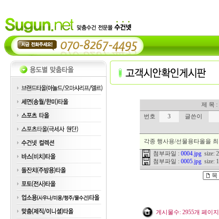
제 목
번호
3
글쓴이
각종 행사용/선물용타올을 최
첨부파일 :
0004.jpg
size: 2
첨부파일 :
0005.jpg
size: 1
게시물수: 2955개 페이지:1